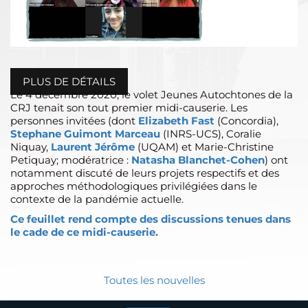
PLUS DE DÉTAILS
Le 4 décembre 2020, le volet Jeunes Autochtones de la
CRJ tenait son tout premier midi-causerie. Les
personnes invitées (dont
Elizabeth Fast
(Concordia),
Stephane Guimont Marceau
(INRS-UCS), Coralie
Niquay,
Laurent Jérôme
(UQAM) et Marie-Christine
Petiquay; modératrice :
Natasha Blanchet-Cohen
) ont
notamment discuté de leurs projets respectifs et des
approches méthodologiques privilégiées dans le
contexte de la pandémie actuelle.
Ce feuillet rend compte des discussions tenues dans
le cade de ce midi-causerie.
Toutes les nouvelles