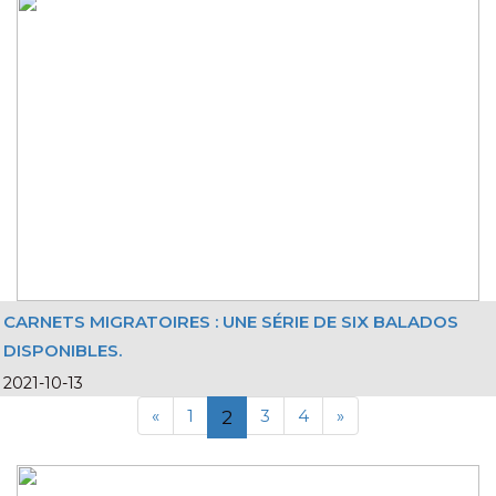
CARNETS MIGRATOIRES : UNE SÉRIE DE SIX BALADOS
DISPONIBLES.
2021-10-13
«
1
3
4
»
2