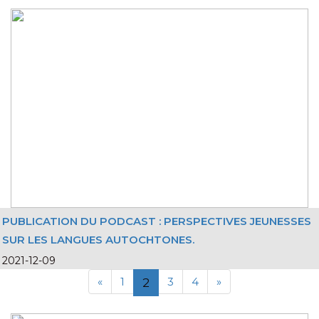
PUBLICATION DU PODCAST : PERSPECTIVES JEUNESSES
SUR LES LANGUES AUTOCHTONES.
2021-12-09
«
1
3
4
»
2