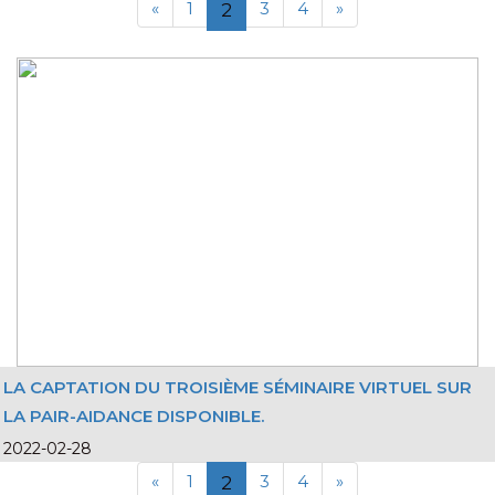
«
1
3
4
»
2
LA CAPTATION DU TROISIÈME SÉMINAIRE VIRTUEL SUR
LA PAIR-AIDANCE DISPONIBLE.
2022-02-28
«
1
3
4
»
2