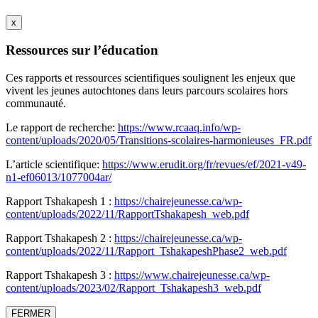
x
Ressources sur l’éducation
Ces rapports et ressources scientifiques soulignent les enjeux que
vivent les jeunes autochtones dans leurs parcours scolaires hors
communauté.
Le rapport de recherche:
https://www.rcaaq.info/wp-
content/uploads/2020/05/Transitions-scolaires-harmonieuses_FR.pdf
L’article scientifique:
https://www.erudit.org/fr/revues/ef/2021-v49-
n1-ef06013/1077004ar/
Rapport Tshakapesh 1 :
https://chairejeunesse.ca/wp-
content/uploads/2022/11/RapportTshakapesh_web.pdf
Rapport Tshakapesh 2 :
https://chairejeunesse.ca/wp-
content/uploads/2022/11/Rapport_TshakapeshPhase2_web.pdf
Rapport Tshakapesh 3 :
https://www.chairejeunesse.ca/wp-
content/uploads/2023/02/Rapport_Tshakapesh3_web.pdf
FERMER