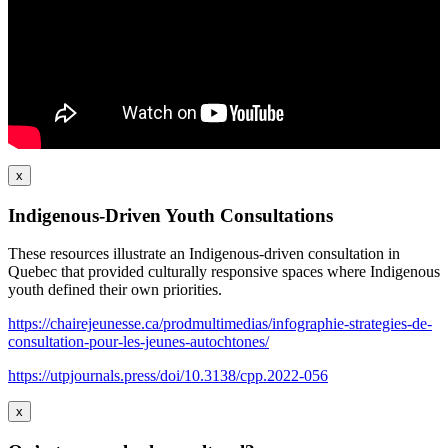
x
Indigenous-Driven Youth Consultations
These resources illustrate an Indigenous-driven consultation in
Quebec that provided culturally responsive spaces where Indigenous
youth defined their own priorities.
https://chairejeunesse.ca/prodmultimedias/infographie-strategies-de-
consultation-pour-les-jeunes-autochtones/
https://utpjournals.press/doi/10.3138/cpp.2022-056
x