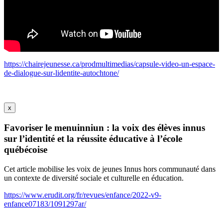
https://chairejeunesse.ca/prodmultimedias/capsule-video-un-espace-
de-dialogue-sur-lidentite-autochtone/
x
Favoriser le menuinniun : la voix des élèves innus
sur l’identité et la réussite éducative à l’école
québécoise
Cet article mobilise les voix de jeunes Innus hors communauté dans
un contexte de diversité sociale et culturelle en éducation.
https://www.erudit.org/fr/revues/enfance/2022-v9-
enfance07183/1091297ar/