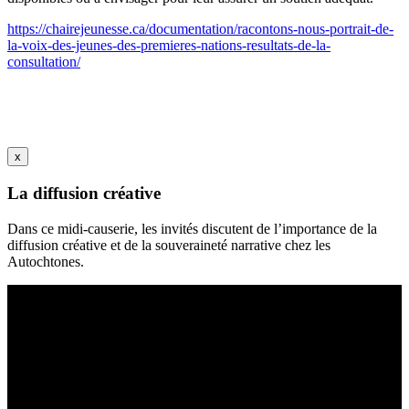
https://chairejeunesse.ca/documentation/racontons-nous-portrait-de-
la-voix-des-jeunes-des-premieres-nations-resultats-de-la-
consultation/
x
La diffusion créative
Dans ce midi-causerie, les invités discutent de l’importance de la
diffusion créative et de la souveraineté narrative chez les
Autochtones.