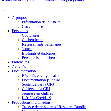
Icon-search-5
Linkedin
Pencil-alt
Envelope-open-text
À propos
Présentation de la Chaire
Gouvernance
Personnes
Cotitulaires
Cochercheurs
Représentants partenaires
Jeunes
Étudiants et diplômés
Personnels de recherche
Partenaires
Activités
Documentation
Résumés et vulgarisation
Documentation jeunesse
Soutenue par la CRJ
Cahiers de la CRJ
Jeunesse en chiffres
Liée à la Covid-19
Productions multimédias
Trousse de ressources / Resource Bundle