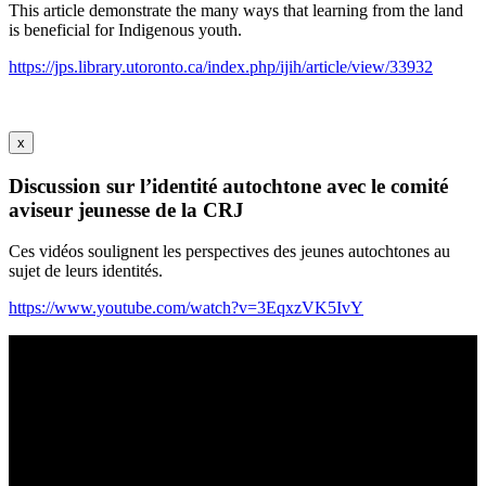
This article demonstrate the many ways that learning from the land
is beneficial for Indigenous youth.
https://jps.library.utoronto.ca/index.php/ijih/article/view/33932
x
Discussion sur l’identité autochtone avec le comité
aviseur jeunesse de la CRJ
Ces vidéos soulignent les perspectives des jeunes autochtones au
sujet de leurs identités.
https://www.youtube.com/watch?v=3EqxzVK5IvY