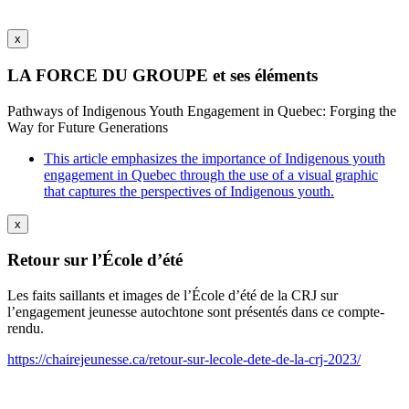
x
LA FORCE DU GROUPE et ses éléments
Pathways of Indigenous Youth Engagement in Quebec: Forging the
Way for Future Generations
This article emphasizes the importance of Indigenous youth
engagement in Quebec through the use of a visual graphic
that captures the perspectives of Indigenous youth.
x
Retour sur l’École d’été
Les faits saillants et images de l’École d’été de la CRJ sur
l’engagement jeunesse autochtone sont présentés dans ce compte-
rendu.
https://chairejeunesse.ca/retour-sur-lecole-dete-de-la-crj-2023/