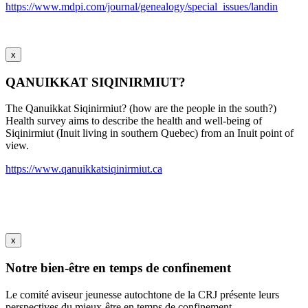
https://www.mdpi.com/journal/genealogy/special_issues/landin
x
QANUIKKAT SIQINIRMIUT?
The Qanuikkat Siqinirmiut? (how are the people in the south?)
Health survey aims to describe the health and well-being of
Siqinirmiut (Inuit living in southern Quebec) from an Inuit point of
view.
https://www.qanuikkatsiqinirmiut.ca
x
Notre bien-être en temps de confinement
Le comité aviseur jeunesse autochtone de la CRJ présente leurs
perspectives du mieux-être en temps de confinement.