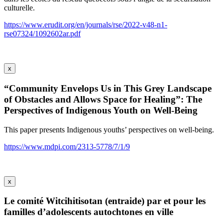
culturelle.
https://www.erudit.org/en/journals/rse/2022-v48-n1-
rse07324/1092602ar.pdf
x
“Community Envelops Us in This Grey Landscape
of Obstacles and Allows Space for Healing”: The
Perspectives of Indigenous Youth on Well-Being
This paper presents Indigenous youths’ perspectives on well-being.
https://www.mdpi.com/2313-5778/7/1/9
x
Le comité Witcihitisotan (entraide) par et pour les
familles d’adolescents autochtones en ville