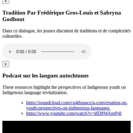
x
Tradition Par Frédérique Gros-Louis et Sabryna
Godbout
Dans ce dialogue, les jeunes discutent de traditions et de complexités
culturelles.
x
Podcast sur les langues autochtones
These resources highlight the perspectives of Indigenous youth on
Indigenous language revitalization.
https://soundcloud.com/cu4thspace/a-conversation-on-
youth-perspectives-on-indigenous-languages
https://www.youtube.com/watch?v=i8D8WAnrP4I