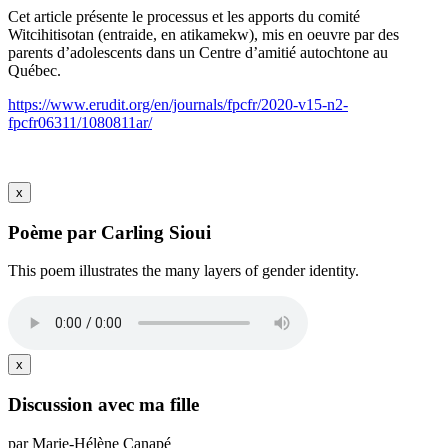
Cet article présente le processus et les apports du comité
Witcihitisotan (entraide, en atikamekw), mis en oeuvre par des
parents d’adolescents dans un Centre d’amitié autochtone au
Québec.
https://www.erudit.org/en/journals/fpcfr/2020-v15-n2-
fpcfr06311/1080811ar/
x
Poème par Carling Sioui
This poem illustrates the many layers of gender identity.
x
Discussion avec ma fille
par Marie-Hélène Canapé