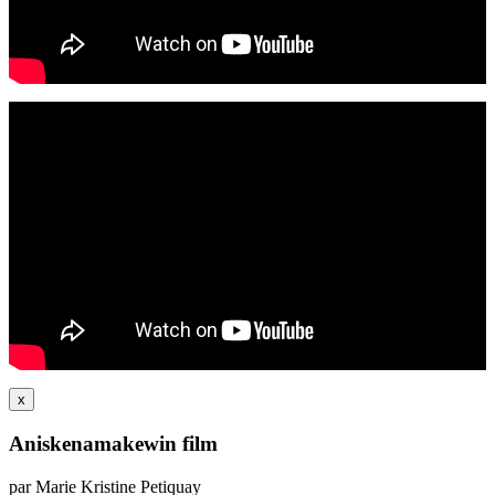
x
Aniskenamakewin film
par Marie Kristine Petiquay