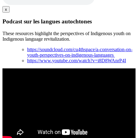
x
Podcast sur les langues autochtones
These resources highlight the perspectives of Indigenous youth on
Indigenous language revitalization.
https://soundcloud.com/cu4thspace/a-conversation-on-
youth-perspectives-on-indigenous-languages
https://www.youtube.com/watch?v=i8D8WAnrP4I