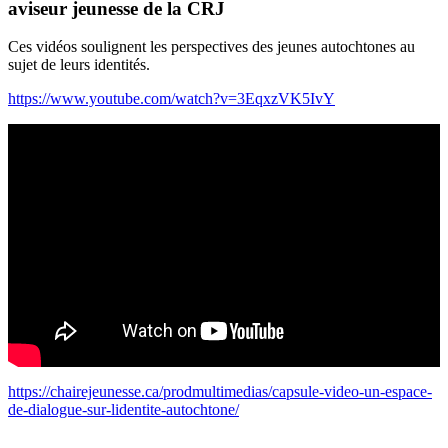
aviseur jeunesse de la CRJ
Ces vidéos soulignent les perspectives des jeunes autochtones au
sujet de leurs identités.
https://www.youtube.com/watch?v=3EqxzVK5IvY
https://chairejeunesse.ca/prodmultimedias/capsule-video-un-espace-
de-dialogue-sur-lidentite-autochtone/