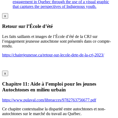
engagement in Quebec through the use of a visual graphic
that captures the perspectives of Indigenous youth.
x
Retour sur l’École d’été
Les faits saillants et images de l’École d’été de la CRJ sur
l’engagement jeunesse autochtone sont présentés dans ce compte-
rendu.
https://chairejeunesse.ca/retour-sur-lecole-dete-de-la-crj-2023/
x
Chapitre 11: Aide à l’emploi pour les jeunes
Autochtones en milieu urbain
https://www.pulaval.com/libreacces/9782763756677.pdf
Ce chapitre contextualise la disparité entre autochtones et non-
autochtones sur le marché du travail au Québec.