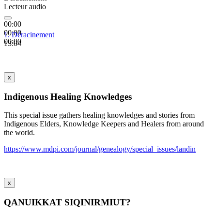
Lecteur audio
00:00
00:00
1.
Déracinement
00:00
13:04
x
Indigenous Healing Knowledges
This special issue gathers healing knowledges and stories from
Indigenous Elders, Knowledge Keepers and Healers from around
the world.
https://www.mdpi.com/journal/genealogy/special_issues/landin
x
QANUIKKAT SIQINIRMIUT?