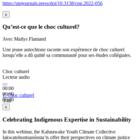
https://utpjournals.press/doi/10.3138/cpp.2022-056
x
Qu’est-ce que le choc culturel?
Avec Mailys Flamand
Une jeune autochtone raconte son expérience de choc culturel
lorsqu’elle a dû quitté sa communauté pour ses études collégiales.
Choc culturel
Lecteur audio
00:00
00:00
1.
Choc culturel
00:00
9:46
x
Celebrating Indigenous Expertise in Sustainability
In this webinar, the Kahnawake Youth Climate Collective
Iakwatohontsanónsta’ts offer their perspectives on climate justice