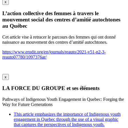
x
L’action collective des femmes à travers le
mouvement social des centres d’amitié autochtones
au Québec
Cet article vise à retracer le parcours des femmes qui ont donné
naissance au mouvement des centres d’amitié autochtones.
https://www.erudit.org/en/journals/reauto/2021-v51-n2-3-
reauto07780/1097376ar/
x
LA FORCE DU GROUPE et ses éléments
Pathways of Indigenous Youth Engagement in Quebec: Forging the
Way for Future Generations
This article emphasizes the importance of Indigenous youth
engagement in Quebec through the use of a visual graphic
that captures the perspectives of Indigenous youth.