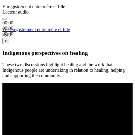
Enregistrement entre mère et fille
Lecteur audio
00:00
00:00
1.
Enregistrement entre mère et fille
00:00
4:40
x
Indigenous perspectives on healing
These two discussions highlight healing and the work that
Indigenous people are undertaking in relation to healing, helping
and supporting the community.