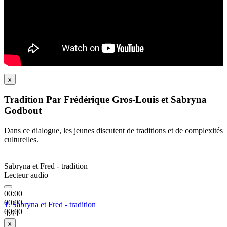
x
Tradition Par Frédérique Gros-Louis et Sabryna
Godbout
Dans ce dialogue, les jeunes discutent de traditions et de complexités
culturelles.
Sabryna et Fred - tradition
Lecteur audio
00:00
00:00
1.
Sabryna et Fred - tradition
00:00
5:45
x