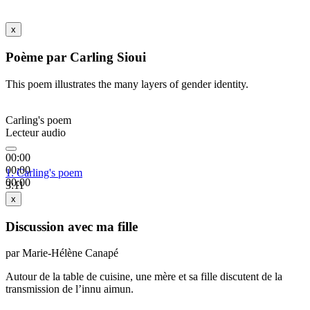
x
Poème par Carling Sioui
This poem illustrates the many layers of gender identity.
Carling's poem
Lecteur audio
00:00
00:00
1.
Carling's poem
00:00
3:11
x
Discussion avec ma fille
par Marie-Hélène Canapé
Autour de la table de cuisine, une mère et sa fille discutent de la
transmission de l’innu aimun.