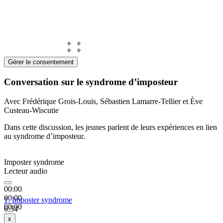
Gérer le consentement
Conversation sur le syndrome d’imposteur
Avec Frédérique Grois-Louis, Sébastien Lamarre-Tellier et Ève
Custeau-Wiscutie
Dans cette discussion, les jeunes parlent de leurs expériences en lien
au syndrome d’imposteur.
Imposter syndrome
Lecteur audio
00:00
00:00
1.
Imposter syndrome
00:00
6:34
x