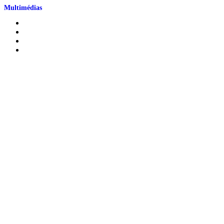
Multimédias
Outils visuels
Documents audios et vidéos
Webinaires
Cours en ligne