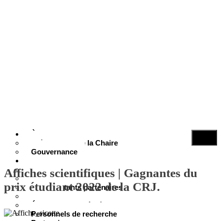
À propos
Présentation de la Chaire
Gouvernance
Personnes
Cotitulaires
Affiches scientifiques | Gagnantes du
Cochercheurs
prix étudiant 2022 de la CRJ.
Représentants partenaires
Jeunes
Étudiants et diplômés
Personnels de recherche