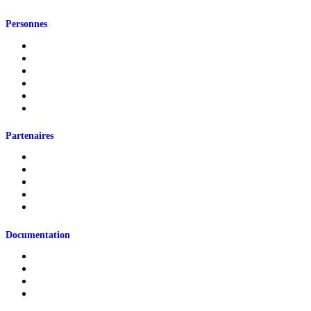
Personnes
Cotitulaires
Cochercheurs
Représentants partenaires
Jeunes
Étudiants
Personnels de recherche
Partenaires
Partenaires universitaires
Partenaires sociocommunautaires
Partenaires gouvernementaux
Organismes rassembleurs
Partenaires internationaux
Documentation
Documentation jeunesse
Soutenue par la CRJ
Jeunesse en chiffres
Liée à la Covid-19