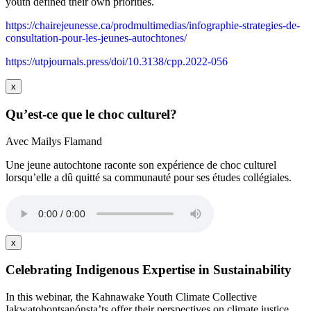
youth defined their own priorities.
https://chairejeunesse.ca/prodmultimedias/infographie-strategies-de-
consultation-pour-les-jeunes-autochtones/
https://utpjournals.press/doi/10.3138/cpp.2022-056
x
Qu’est-ce que le choc culturel?
Avec Mailys Flamand
Une jeune autochtone raconte son expérience de choc culturel
lorsqu’elle a dû quitté sa communauté pour ses études collégiales.
x
Celebrating Indigenous Expertise in Sustainability
In this webinar, the Kahnawake Youth Climate Collective
Iakwatohontsanónsta’ts offer their perspectives on climate justice