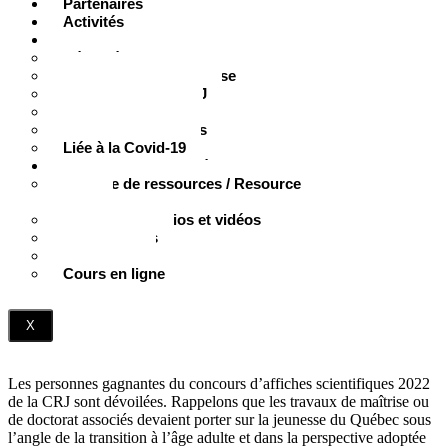
Partenaires
Activités
Documentation
Résumés et vulgarisation
Documentation jeunesse
Soutenue par la CRJ
Cahiers de la CRJ
Jeunesse en chiffres
Liée à la Covid-19
Productions multimédias
Trousse de ressources / Resource
Bundle
Documents audios et vidéos
Outils visuels
Webinaires
Cours en ligne
X
Les personnes gagnantes du concours d’affiches scientifiques 2022
de la CRJ sont dévoilées. Rappelons que les travaux de maîtrise ou
de doctorat associés devaient porter sur la jeunesse du Québec sous
l’angle de la transition à l’âge adulte et dans la perspective adoptée