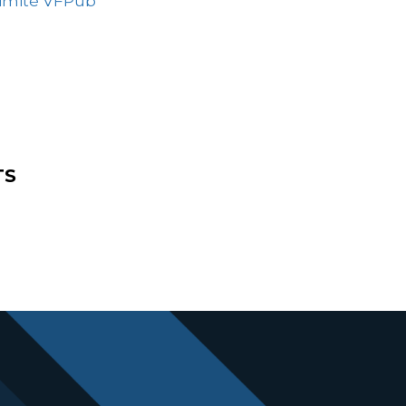
ximité VFPub
TS