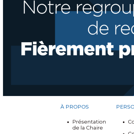
À PROPOS
PERS
Présentation
Co
de la Chaire
C