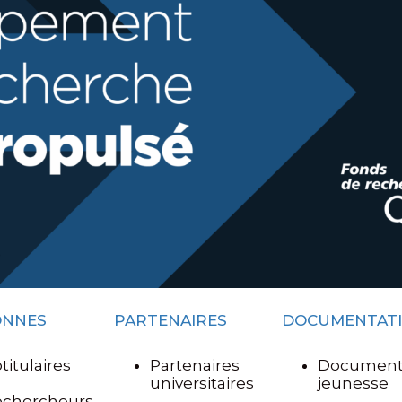
ONNES
PARTENAIRES
DOCUMENTAT
titulaires
Partenaires
Document
universitaires
jeunesse
ochercheurs