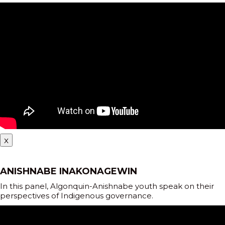
x
ANISHNABE INAKONAGEWIN
In this panel, Algonquin-Anishnabe youth speak on their
perspectives of Indigenous governance.