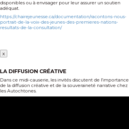
disponibles ou à envisager pour leur assurer un soutien
adéquat.
https://chairejeunesse.ca/documentation/racontons-nous-
portrait-de-la-voix-des-jeunes-des-premieres-nations-
resultats-de-la-consultation/
x
LA DIFFUSION CRÉATIVE
Dans ce midi-causerie, les invités discutent de l’importance
de la diffusion créative et de la souveraineté narrative chez
les Autochtones.