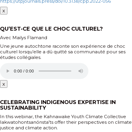
https://utpjournals.press/doi/10.3138/cpp.2022-056
x
QU’EST-CE QUE LE CHOC CULTUREL?
Avec Mailys Flamand
Une jeune autochtone raconte son expérience de choc
culturel lorsqu’elle a dû quitté sa communauté pour ses
études collégiales.
x
CELEBRATING INDIGENOUS EXPERTISE IN
SUSTAINABILITY
In this webinar, the Kahnawake Youth Climate Collective
Iakwatohontsanónsta’ts offer their perspectives on climate
justice and climate action.