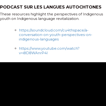
PODCAST SUR LES LANGUES AUTOCHTONES
These resources highlight the perspectives of Indigenous
youth on Indigenous language revitalization.
https://soundcloud.com/cu4thspace/a-
conversation-on-youth-perspectives-on-
indigenous-languages
https://www.youtube.com/watch?
v=i8D8WAnrP4I