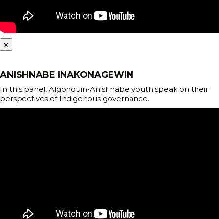
x
ANISHNABE INAKONAGEWIN
In this panel, Algonquin-Anishnabe youth speak on their
perspectives of Indigenous governance.