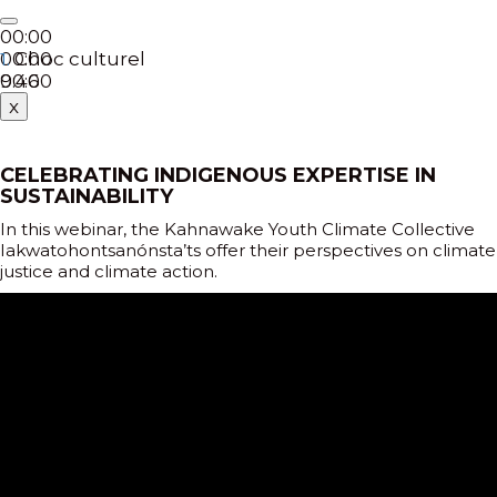
00:00
00:00
Choc culturel
1.
00:00
9:46
x
CELEBRATING INDIGENOUS EXPERTISE IN
SUSTAINABILITY
In this webinar, the Kahnawake Youth Climate Collective
Iakwatohontsanónsta’ts offer their perspectives on climate
justice and climate action.