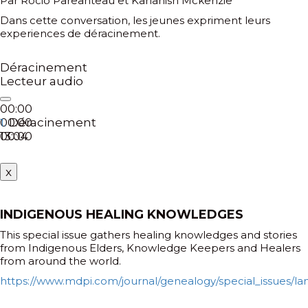
Par Rocio Pareanteau et Kananish Mckenzie
Dans cette conversation, les jeunes expriment leurs
experiences de déracinement.
Déracinement
Lecteur audio
00:00
00:00
Déracinement
1.
00:00
13:04
x
INDIGENOUS HEALING KNOWLEDGES
This special issue gathers healing knowledges and stories
from Indigenous Elders, Knowledge Keepers and Healers
from around the world.
https://www.mdpi.com/journal/genealogy/special_issues/la