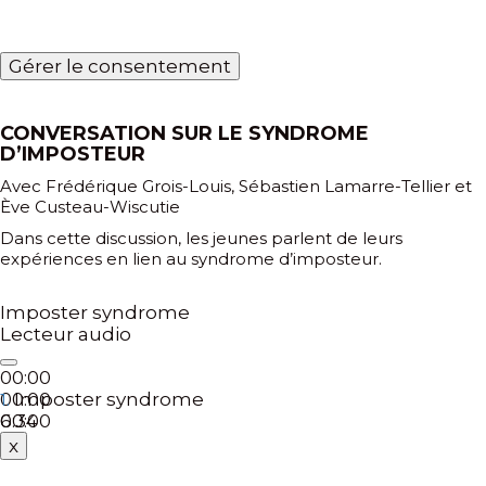
Gérer le consentement
CONVERSATION SUR LE SYNDROME
D’IMPOSTEUR
Avec Frédérique Grois-Louis, Sébastien Lamarre-Tellier et
Ève Custeau-Wiscutie
Dans cette discussion, les jeunes parlent de leurs
expériences en lien au syndrome d’imposteur.
Imposter syndrome
Lecteur audio
00:00
00:00
Imposter syndrome
1.
00:00
6:34
x