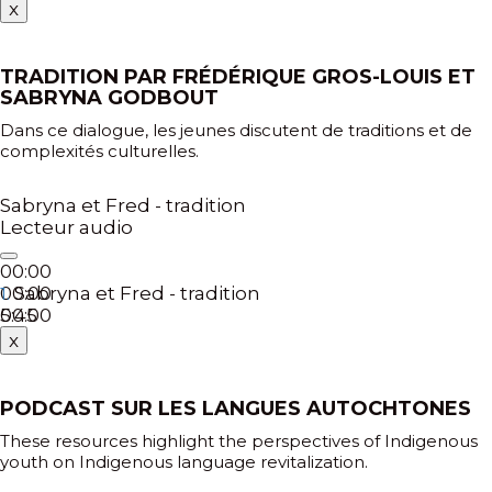
x
TRADITION PAR FRÉDÉRIQUE GROS-LOUIS ET
SABRYNA GODBOUT
Dans ce dialogue, les jeunes discutent de traditions et de
complexités culturelles.
Sabryna et Fred - tradition
Lecteur audio
00:00
00:00
Sabryna et Fred - tradition
1.
00:00
5:45
x
PODCAST SUR LES LANGUES AUTOCHTONES
These resources highlight the perspectives of Indigenous
youth on Indigenous language revitalization.