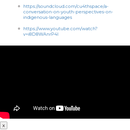
https://soundcloud.com/cu4thspace/a-
conversation-on-youth-perspectives-on-
indigenous-languages
https://www.youtube.com/watch?
v=i8D8WAnrP4I
x