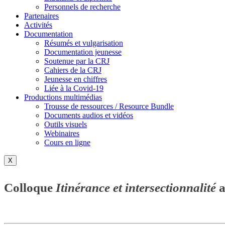
Personnels de recherche
Partenaires
Activités
Documentation
Résumés et vulgarisation
Documentation jeunesse
Soutenue par la CRJ
Cahiers de la CRJ
Jeunesse en chiffres
Liée à la Covid-19
Productions multimédias
Trousse de ressources / Resource Bundle
Documents audios et vidéos
Outils visuels
Webinaires
Cours en ligne
X
Colloque
Itinérance et intersectionnalité
a