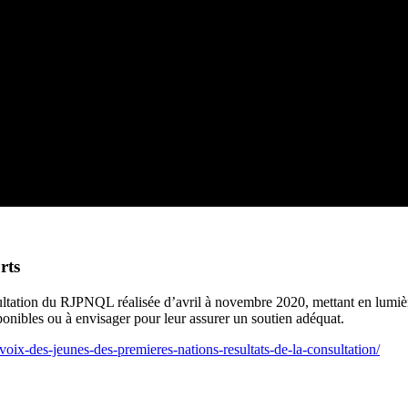
rts
ultation du RJPNQL réalisée d’avril à novembre 2020, mettant en lumièr
onibles ou à envisager pour leur assurer un soutien adéquat.
voix-des-jeunes-des-premieres-nations-resultats-de-la-consultation/