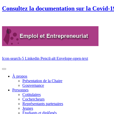
Consultez la documentation sur la Covid-1
Icon-search-5
Linkedin
Pencil-alt
Envelope-open-text
À propos
Présentation de la Chaire
Gouvernance
Personnes
Cotitulaires
Cochercheurs
Représentants partenaires
Jeunes
Étudiants et diplômés