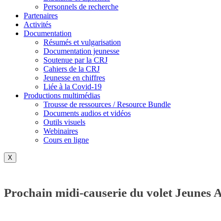
Personnels de recherche
Partenaires
Activités
Documentation
Résumés et vulgarisation
Documentation jeunesse
Soutenue par la CRJ
Cahiers de la CRJ
Jeunesse en chiffres
Liée à la Covid-19
Productions multimédias
Trousse de ressources / Resource Bundle
Documents audios et vidéos
Outils visuels
Webinaires
Cours en ligne
X
Prochain midi-causerie du volet Jeunes 