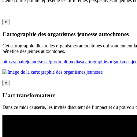
Cette courte-pointe représente les différentes perspectives de jeunes et 
x
Cartographie des organismes jeunesse autochtones
Cet cartographie illustre les organismes autochtones qui soutiennent la j
bénéfice des jeunes autochtones.
https://chairejeunesse.ca/prodmultimedias/cartographie-organismes-je
x
L’art transformateur
Dans ce midi-causerie, les invités discutent de l’impact et du pouvoir d