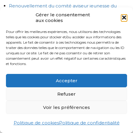
Renouvellement du comité aviseur jeunesse du
volet Jeunes Autochtones.
Gérer le consentement
aux cookies
Retour des midi-causeries cet automne!
Pour offrir les meilleures expériences, nous utilisons des technologies
Midi-causerie : L’art transformateur chez les jeunes
telles que les cookies pour stocker et/ou accéder aux informations des
autochtones.
appareils. Le fait de consentir à ces technologies nous permettra de
traiter des données telles que le comportement de navigation ou les ID
Invitation à participer au Panel Anishnabe
uniques sur ce site. Le fait de ne pas consentir ou de retirer son
Inakonagewin.
consentement peut avoir un effet négatif sur certaines caractéristiques
et fonctions.
La captation du Panel sur la constitution Anishnabe
disponible.
Accepter
« Que ferez-vous pour les enfants en difficulté? »
Refuser
Table ronde : Collaboration locale et réinsertion
sociale des personnes judiciarisées.
Voir les préférences
En souvenir de Joyce Echaquan / In memory of
Joyce Echaquan.
Politique de cookies
Politique de confidentialité
Publication d’un document de familiarisation portant