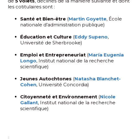
de
5 volets
, déclinés de la manière suivante et dont
les cotitulaires sont :
Santé et Bien-être
(
Martin Goyette
, École
nationale d’administration publique)
Éducation et Culture
(
Eddy Supeno
,
Université de Sherbrooke)
Emploi et Entrepreneuriat
(
María Eugenia
Longo
, Institut national de la recherche
scientifique)
Jeunes Autochtones
(
Natasha Blanchet-
Cohen
, Université Concordia)
Citoyenneté et Environnement
(
Nicole
Gallant
, Institut national de la recherche
scientifique)