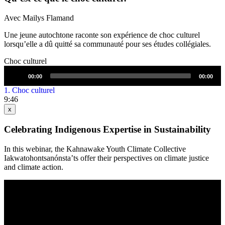
Avec Mailys Flamand
Une jeune autochtone raconte son expérience de choc culturel
lorsqu’elle a dû quitté sa communauté pour ses études collégiales.
Choc culturel
Lecteur
00:00
00:00
audio
1.
Choc culturel
9:46
x
Celebrating Indigenous Expertise in Sustainability
In this webinar, the Kahnawake Youth Climate Collective
Iakwatohontsanónsta’ts offer their perspectives on climate justice
and climate action.