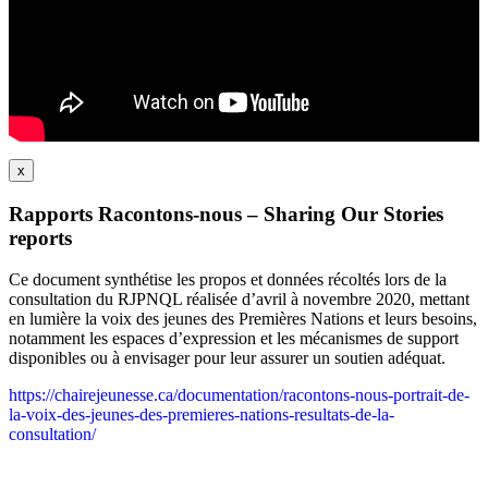
x
Rapports Racontons-nous – Sharing Our Stories
reports
Ce document synthétise les propos et données récoltés lors de la
consultation du RJPNQL réalisée d’avril à novembre 2020, mettant
en lumière la voix des jeunes des Premières Nations et leurs besoins,
notamment les espaces d’expression et les mécanismes de support
disponibles ou à envisager pour leur assurer un soutien adéquat.
https://chairejeunesse.ca/documentation/racontons-nous-portrait-de-
la-voix-des-jeunes-des-premieres-nations-resultats-de-la-
consultation/