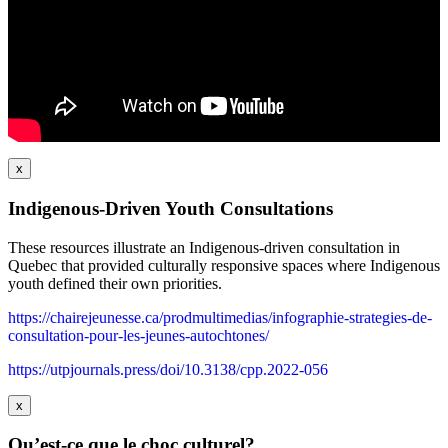
x
Indigenous-Driven Youth Consultations
These resources illustrate an Indigenous-driven consultation in
Quebec that provided culturally responsive spaces where Indigenous
youth defined their own priorities.
https://chairejeunesse.ca/prodmultimedias/infographie-strategies-de-
consultation-pour-les-jeunes-autochtones/
https://utpjournals.press/doi/10.3138/cpp.2022-056
x
Qu’est-ce que le choc culturel?